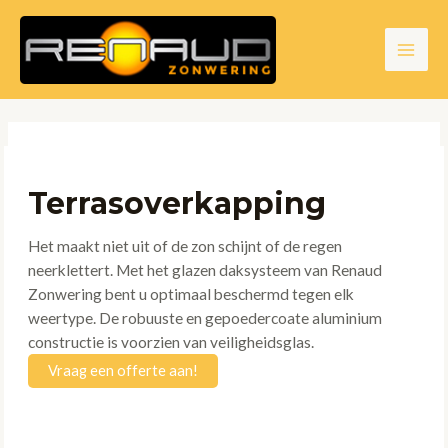
Ga
naar
de
Main
inhoud
Men
Terrasoverkapping
Het maakt niet uit of de zon schijnt of de regen
neerklettert. Met het glazen daksysteem van Renaud
Zonwering bent u optimaal beschermd tegen elk
weertype. De robuuste en gepoedercoate aluminium
constructie is voorzien van veiligheidsglas.
Vraag een offerte aan!